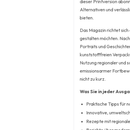
dieser Printversion abonn
Alternativen und verlässl
bieten.
Das Magazin richtet sich 
gestalten möchten. Nachh
Portraits und Geschicht
kunststofffreien Verpack
Nutzung regionaler und s
emissionsarmer Fortbew
nicht zu kurz.
Was Sie in jeder Ausg
Praktische Tipps für 
Innovative, umweltsc
Rezepte mit regionale