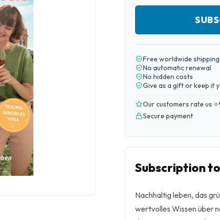
SUBS
Free worldwide shipping
No automatic renewal
No hidden costs
Give as a gift or keep it 
Our customers rate us ⭐
Secure payment
Subscription t
Nachhaltig leben, das grü
wertvolles Wissen über 