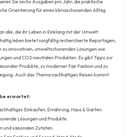
ieren Sie sechs Ausgaben pro Jahr, die praktische
iche Orientierung für einen klimaschonenden Alltag
an alle, die ihr Leben in Einklang mit der Umwelt
altig leben bietet sorgfältig recherchierte Reportagen,
en zu innovativen, umweltschonenden Lösungen wie
ungen und CO2-neutralen Produkten. Es gibt Tipps zur
aisonaler Produkte, zu moderner Fair Fashion und zu
egung. Auch das Thema nachhaltiges Reisen kommt
abe erwartet:
nachhaltiges Einkaufen, Ernährung, Haus & Garten.
honende Lösungen und Produkte.
n und saisonalen Zutaten.