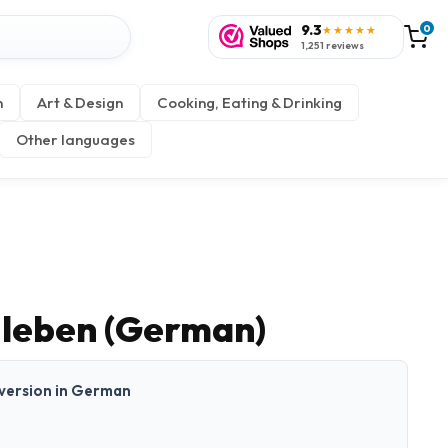
9.3
0
★★★★★
1,251 reviews
n
Art & Design
Cooking, Eating & Drinking
Other languages
 leben (German)
t version in German