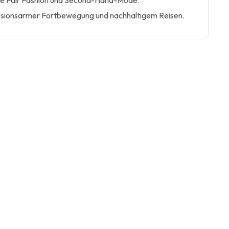
ne Fair Fashion und Second-Hand-Mode.
ssionsarmer Fortbewegung und nachhaltigem Reisen.