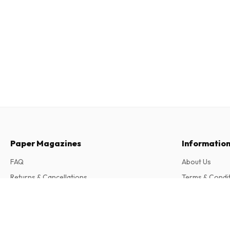
Paper Magazines
Informatio
FAQ
About Us
Returns & Cancellations
Terms & Condi
Contact
Privacy Policy
Nachhaltig leben (German)
6 issues per year • print version in German
Complaints