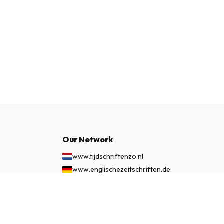
Our Network
www.tijdschriftenzo.nl
www.englischezeitschriften.de
www.magazinesenanglais.fr
$86.99
SUBSCRIBE NOW
www.rivisteininglese.it
www.papermagazines.com
www.americanmagazines.co.uk