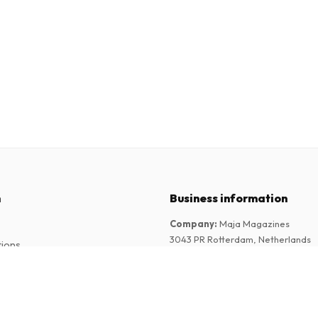
n
Business information
Company
:
Maja Magazines
3043 PR Rotterdam, Netherlands
tions
VAT Number
:
NL817937778B01
Chamber of Commerce
:
27300515